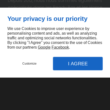
Depuis 2012, nous nous sommes également
spécialisés dans les Ready Box et les Home
Parking.
Your privacy is our priority
We use Cookies to improve user experience by
Votre demande concerne
personalising content and ads, as well as analyzing
pour
traffic and optimizing social networks functionalities.
By clicking "I Agree" you consent to the use of Cookies
from our partners
Google
Facebook
.
I AGREE
Customize
Formulaire pour la location
Appel
Menu
Contact
Plan
Nom, Prénom *
Accueil
Nos services
Location de chapiteaux
E-mail *